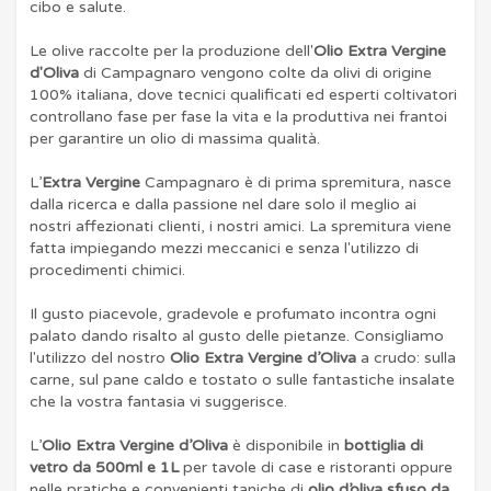
cibo e salute.
Le olive raccolte per la produzione dell'
Olio Extra Vergine
d'Oliva
di Campagnaro vengono colte da olivi di origine
100% italiana, dove tecnici qualificati ed esperti coltivatori
controllano fase per fase la vita e la produttiva nei frantoi
per garantire un olio di massima qualità.
L’
Extra Vergine
Campagnaro è di prima spremitura, nasce
dalla ricerca e dalla passione nel dare solo il meglio ai
nostri affezionati clienti, i nostri amici. La spremitura viene
fatta impiegando mezzi meccanici e senza l'utilizzo di
procedimenti chimici.
Il gusto piacevole, gradevole e profumato incontra ogni
palato dando risalto al gusto delle pietanze. Consigliamo
l'utilizzo del nostro
Olio Extra Vergine d’Oliva
a crudo: sulla
carne, sul pane caldo e tostato o sulle fantastiche insalate
che la vostra fantasia vi suggerisce.
L’
Olio Extra Vergine d’Oliva
è disponibile in
bottiglia di
vetro da 500ml e 1L
per tavole di case e ristoranti oppure
nelle pratiche e convenienti taniche di
olio d’oliva sfuso da