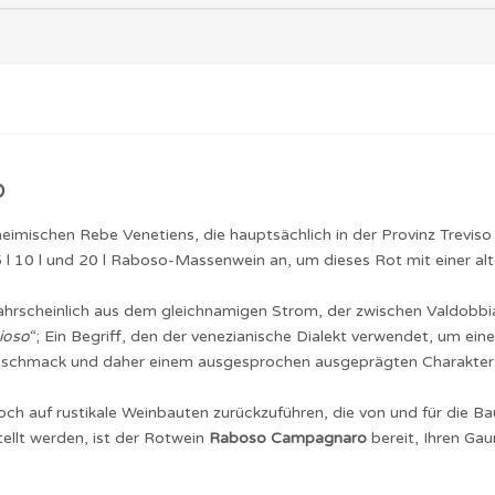
o
eimischen Rebe Venetiens, die hauptsächlich in der Provinz Trevis
l 10 l und 20 l Raboso-Massenwein an, um dieses Rot mit einer alt
scheinlich aus dem gleichnamigen Strom, der zwischen Valdobbiad
ioso
“; Ein Begriff, den der venezianische Dialekt verwendet, um eine
 Geschmack und daher einem ausgesprochen ausgeprägten Charakter 
h auf rustikale Weinbauten zurückzuführen, die von und für die B
llt werden, ist der Rotwein
Raboso Campagnaro
bereit, Ihren G