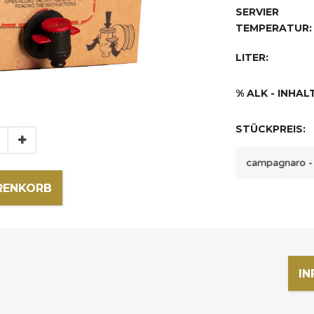
SERVIER
TEMPERATUR:
LITER:
% ALK - INHALT
STÜCKPREIS:
RENKORB
IN