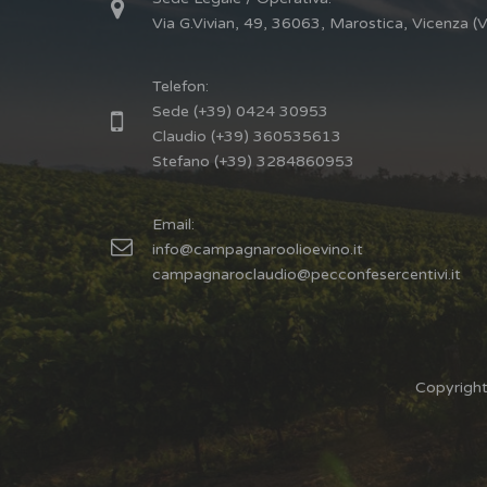
Via G.Vivian, 49, 36063, Marostica, Vicenza (V
Telefon:
Sede (+39) 0424 30953
Claudio (+39) 360535613
Stefano (+39) 3284860953
Email:
info@campagnaroolioevino.it
campagnaroclaudio@pecconfesercentivi.it
Copyright