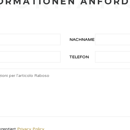
NFORMATI
ORMATIONEN ANFOR
NACHNAME
TELEFON
kzeptiert
Privacy Policy